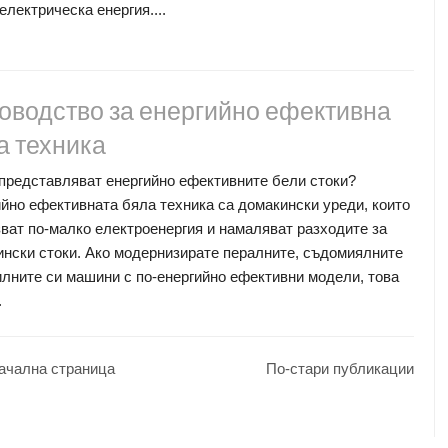
лектрическа енергия....
оводство за енергийно ефективна
а техника
представляват енергийно ефективните бели стоки?
йно ефективната бяла техника са домакински уреди, които
ват по-малко електроенергия и намаляват разходите за
нски стоки. Ако модернизирате пералните, съдомиялните
лните си машини с по-енергийно ефективни модели, това
.
ачална страница
По-стари публикации