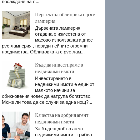
посаждане на л...
Перфектна облицовка с pvc
ламперия
Дървената ламперия
отдавна е изместена от
масово използваната днес
pvc ламперия , поради нейните огромни
предимства. Облицовката с pvc лам...
Къде да инвестираме в
недвижими имоти
Инвестирането в
недвижими имоти е един от
малкото начини за
обикновения човек да натрупа богатство.
Може ли това да се случи за една нощ?...
Качества на добрия агент
недвижими имоти
За бъдеш добър агент
недвижими имоти , трябва