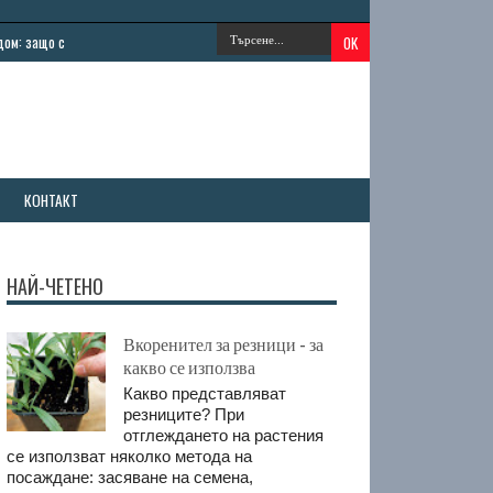
: защо сервизът за кафе е добър подарък
»
Практични решения за токови спиран
КОНТАКТ
НАЙ-ЧЕТЕНО
Вкоренител за резници - за
какво се използва
Какво представляват
резниците? При
отглеждането на растения
се използват няколко метода на
посаждане: засяване на семена,