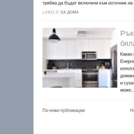
трябва да бъдат включени към източник на е
LABELS:
ЗА ДОМА
Рък
бял
Какво 
Енерги
използ
домаки
и суши
може..
По-нови публикации
Н