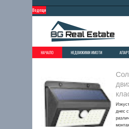
Водещи
НАЧАЛО
НЕДВИЖИМИ ИМОТИ
АПАР
Сол
дви
кла
Изкуст
днес с
различ
монтаж