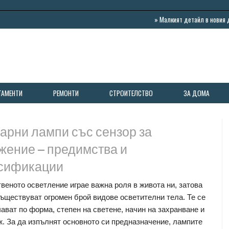
»
Малкият детайл в новия дом
ТАМЕНТИ
РЕМОНТИ
СТРОИТЕЛСТВО
ЗА ДОМА
арни лампи със сензор за
жение – предимства и
сификации
веното осветление играе важна роля в живота ни, затова
ъществуват огромен брой видове осветителни тела. Те се
ават по форма, степен на светене, начин на захранване и
. За да изпълнят основното си предназначение, лампите