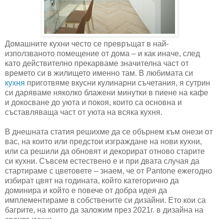
Домашните кухни често се превръщат в най-
използваното помещение от дома – и как иначе, след
като действително прекарваме значителна част от
времето си в жилището именно там. В любимата си
кухня
приготвяме вкусни кулинарни съчетания, я сутрин
си даряваме няколко блажени минутки в пиене на кафе
и докосване до уюта и покоя, които са основна и
съставляваща част от уюта на всяка кухня.
В днешната статия решихме да се обърнем към онези от
вас, на които или предстои изграждане на нови кухни,
или са решили да обновят и декорират отново старите
си кухни. Съвсем естествено е и при двата случая да
стартираме с цветовете – знаем, че от Pantone ежегодно
избират цвят на годината, който категорично да
доминира и който е повече от добра идея да
имплементираме в собствените си дизайни. Ето кои са
багрите, на които да заложим през 2021г. в дизайна на