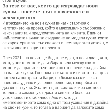
своите кухни.
За тези от вас, които ще изграждат нови
кухни – внесете цвят в шкафовете и
чекмеджетата
Изграждането на нови кухни винаги стартира с
изготвянето на проект, който е максимално съобразен с
изискванията и предпочитанията на клиента. Един от
най-лесните начини за създаване на модели кухни, които
се характеризират със свежест и нестандартен дизайн, е
включването на цвят в проекта.
През 2021г. на почит ще бъдат не един, а цели два цвята,
между които можете да избирате или между които
можете да правите съчетания по отношение на дизайна
на вашите кухни. Говорим за жълтото и сивото – на пръв
поглед са контрастни багри, но бихме казали, че са
наистина удачно и успешно решение, говорейки за
дизайн на кухни. Жълтият цвят символизира свежест,
топлина и семеен уют, докато сивият е белег за
устойчивост и стабилност. Ако искате да
имеплементирате само едно от тези усещания в дизайна
на своите кухни, то тогава е вариант да заложите само