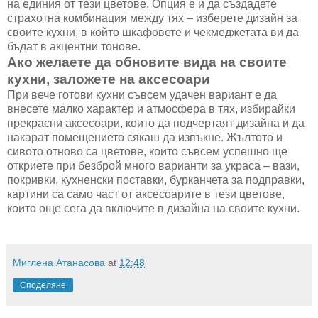
на единия от тези цветове. Опция е и да създадете
страхотна комбинация между тях – изберете дизайн за
своите кухни, в който шкафовете и чекмеджетата ви да
бъдат в акцентни тонове.
Ако желаете да обновите вида на своите
кухни, заложете на аксесоари
При вече готови кухни съвсем удачен вариант е да
внесете малко характер и атмосфера в тях, избирайки
прекрасни аксесоари, които да подчертаят дизайна и да
накарат помещението сякаш да изпъкне. Жълтото и
сивото отново са цветове, които съвсем успешно ще
откриете при безброй много варианти за украса – вази,
покривки, кухненски поставки, бурканчета за подправки,
картини са само част от аксесоарите в тези цветове,
които още сега да включите в дизайна на своите кухни.
Миглена Атанасова
at
12:48
Споделяне